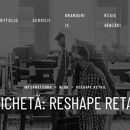
BRANDURI
REGIE
RTFOLIO
SERVICII
IC
VÂNZĂRI
INTERNETCORP
BLOG
RESHAPE RETAIL
ICHETĂ:
RESHAPE RET