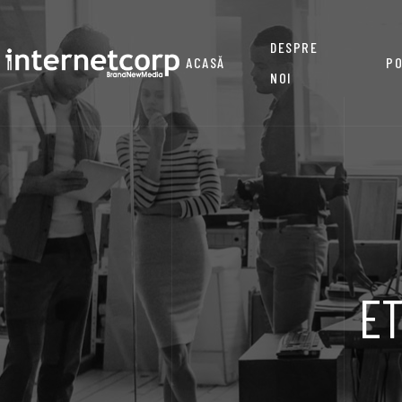
DESPRE
ACASĂ
PO
NOI
ET