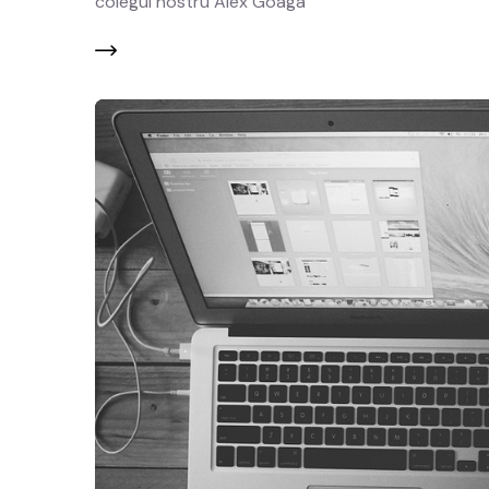
colegul nostru Alex Goaga