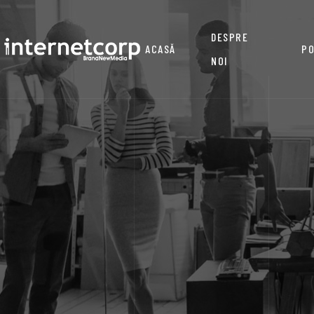
DESPRE
ACASĂ
PO
NOI