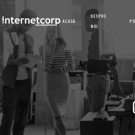
DESPRE
ACASĂ
PO
NOI