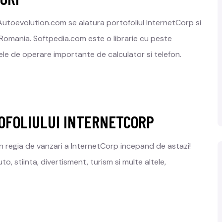
 Autoevolution.com se alatura portofoliul InternetCorp si
Romania. Softpedia.com este o librarie cu peste
ele de operare importante de calculator si telefon.
OFOLIULUI INTERNETCORP
in regia de vanzari a InternetCorp incepand de astazi!
o, stiinta, divertisment, turism si multe altele,