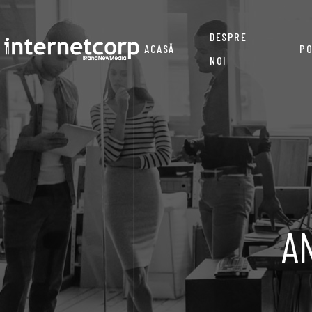
DESPRE
ACASĂ
PO
NOI
A