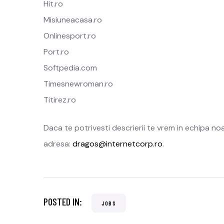
Hit.ro
Misiuneacasa.ro
Onlinesport.ro
Port.ro
Softpedia.com
Timesnewroman.ro
Titirez.ro
Daca te potrivesti descrierii te vrem in echipa n
adresa:
dragos@internetcorp.ro
.
POSTED IN:
JOBS