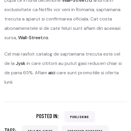
Dupa ce in luna decembrie
Wall-Street.ro
anunta in
exclusivitate ca Netflix vor veni in Romania, saptamana
trecuta a aparut si confirmarea oficiala. Cat costa
abonamenetele si de cate feluri sunt aflam din aceeasi
sursa,
Wall-Street.ro
.
Cel mai rasfoit catalog de saptamana trecuta este cel
de la
Jysk
in care cititorii au putut gasi reduceri chiar si
de pana 65%. Aflam
aici
care sunt promotiile si oferta
lunii.
POSTED IN:
PUBLISHING
TAGS:
CELE MAI CITITE
HOROSCOP CHINEZESC