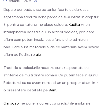
ianuarie 11, 2016
Dupa o perioada a sarbatorilor foarte calduroasa,
saptamana trecuta iarna parea ca si-a intrat in drepturi.
Si pentru ca tuturor ne place caldura,
Kudika
vine in
intampinarea noastra cu un articol dedicat, prin care
aflam cum putem incalzi casa fara a cheltui niciun
ban. Care sunt metodele si de ce materiale avem nevoie
aflam pe Kudika.ro
aici
.
Traditiile si obiceiurile noastre sunt respectate cu
sfintenie de multi dintre romani. Ce putem face in ajunul
Bobotezei ca sa avem noroc si un an prosper aflam intr-
o prezentare detaliata pe
9am
.
Garbo.ro
ne pune la curent cu predictiile anului ale