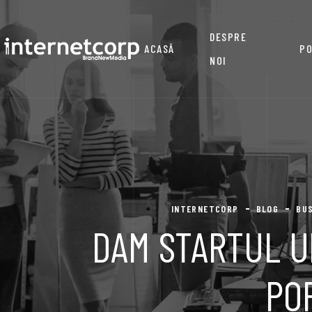
DESPRE
ACASĂ
PO
NOI
INTERNETCORP
BLOG
BU
DAM STARTUL U
PO