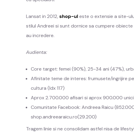
Lansat in 2012,
shop-ul
este o extensie a site-ulu
stilul Andreei si sunt dornice sa cumpere obiect
au incredere.
Audienta:
Core target: femei (90%), 25-34 ani (47%), ur
Afinitate teme de interes: frumusete/ingrijire per
cultura (Idx 117)
Aprox 2.700.000 afisari si aprox 900.000 unici
Comunitate Facebook: Andreea Raicu (852.000)
shop.andreearaicu.ro(29.200)
Tragem linie si ne consolidam astfel nisa de lifesty