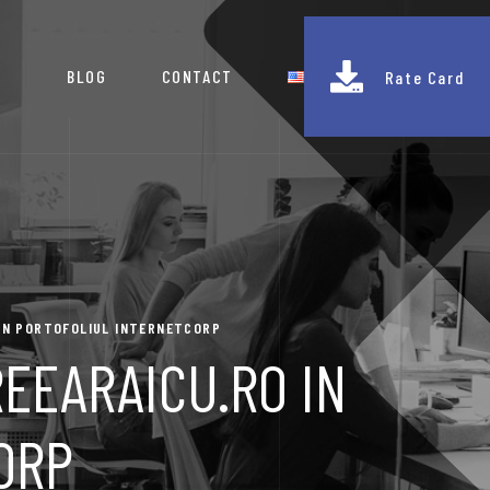
BLOG
CONTACT
Rate Card
 IN PORTOFOLIUL INTERNETCORP
EEARAICU.RO IN
ORP