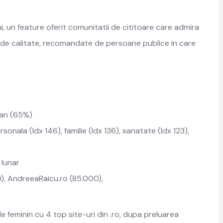
i, un feature oferit comunitatii de cititoare care admira
e de calitate, recomandate de persoane publice in care
ban (65%)
sonala (Idx 146), familie (Idx 136), sanatate (Idx 123),
 lunar
, AndreeaRaicu.ro (85.000),
le feminin cu 4 top site-uri din .ro, dupa preluarea