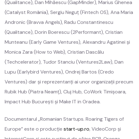
(Qualitance), Dan Mihăescu (GapMinder), Marius Ghenea
(Catalyst România), Sergiu Neguț (Fintech OS), Ana Maria
Andronic (Bravva Angels), Radu Constantinescu
(Qualitance), Dorin Boerescu (2Performant), Cristian
Munteanu (Early Game Ventures), Alexandru Agatinei și
Monica Zara (How to Web), Cristian Dascălu
(Techcelerator), Tudor Stanciu (Ventures2Law), Dan
Lupu (Earlybird Ventures), Ondrej Bartos (Credo
Ventures) dar și reprezentanți ai unor organizații precum
Rubik Hub (Piatra Neamț), Cluj Hub, CoWork Timișoara,
Impact Hub București și Make IT in Oradea.
Documentarul „Romanian Startups. Roaring Tigers of
Europe” este o producție
start-up.ro
, VideoCorp și
InternetCorp și este susținut de către BCR, Orange,