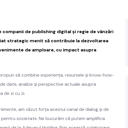
companii de publishing digital și regie de vânzări
riat strategic menit să contribuie la dezvoltarea
evenimente de amploare, cu impact asupra
și propun să combine experiența, resursele și know-how-
 de date, analize și perspective actuale asupra
 de zi cu zi.
mente, am văzut forța acestui canal de dialog și de
i pentru societate. Ne bucurăm că putem amplifica
enerii de la Adevarul Holding. Prin această colaborare,