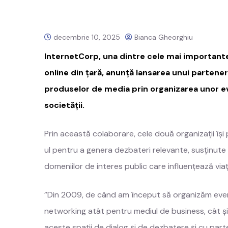
decembrie 10, 2025
Bianca Gheorghiu
InternetCorp, una dintre cele mai importante 
online din țară, anunță lansarea unui partene
produselor de media prin organizarea unor 
societății.
Prin această colaborare, cele două organizații î
ul pentru a genera dezbateri relevante, susținute
domeniilor de interes public care influențează viața
”Din 2009, de când am început să organizăm eveni
networking atât pentru mediul de business, cât ș
aceste spații de dialog și de dezbatere și cu part