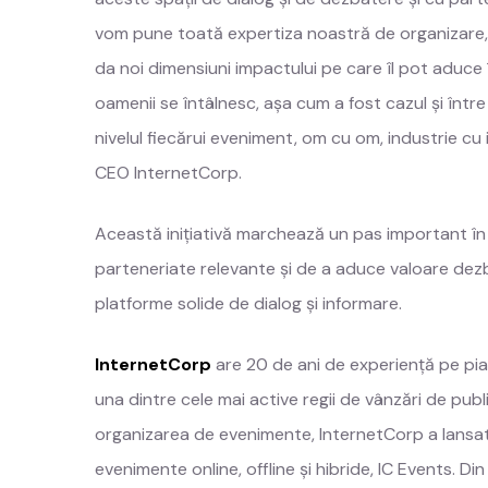
vom pune toată expertiza noastră de organizare,
da noi dimensiuni impactului pe care îl pot aduce
oamenii se întâlnesc, așa cum a fost cazul și într
nivelul fiecărui eveniment, om cu om, industrie cu
CEO InternetCorp.
Această inițiativă marchează un pas important în
parteneriate relevante și de a aduce valoare dezb
platforme solide de dialog și informare.
InternetCorp
are 20 de ani de experiență pe pi
una dintre cele mai active regii de vânzări de publ
organizarea de evenimente, InternetCorp a lansa
evenimente online, offline și hibride, IC Events. D