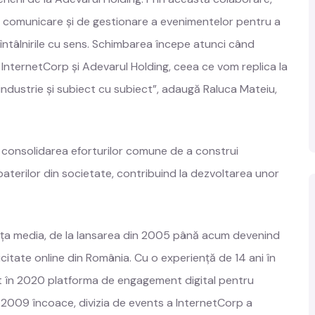
 comunicare și de gestionare a evenimentelor pentru a
 întâlnirile cu sens. Schimbarea începe atunci când
e InternetCorp și Adevarul Holding, ceea ce vom replica la
 industrie și subiect cu subiect”, adaugă Raluca Mateiu,
 consolidarea eforturilor comune de a construi
aterilor din societate, contribuind la dezvoltarea unor
ața media, de la lansarea din 2005 până acum devenind
icitate online din România. Cu o experiență de 14 ani în
t în 2020 platforma de engagement digital pentru
in 2009 încoace, divizia de events a InternetCorp a