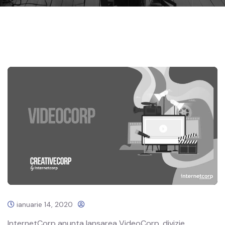
ianuarie 14, 2020
InternetCorp anunta lansarea VideoCorp, divizie