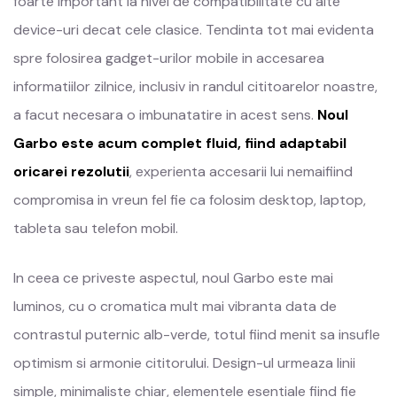
foarte important la nivel de compatibilitate cu alte
device-uri decat cele clasice. Tendinta tot mai evidenta
spre folosirea gadget-urilor mobile in accesarea
informatiilor zilnice, inclusiv in randul cititoarelor noastre,
a facut necesara o imbunatatire in acest sens.
Noul
Garbo este acum complet fluid, fiind adaptabil
oricarei rezolutii
, experienta accesarii lui nemaifiind
compromisa in vreun fel fie ca folosim desktop, laptop,
tableta sau telefon mobil.
In ceea ce priveste aspectul, noul Garbo este mai
luminos, cu o cromatica mult mai vibranta data de
contrastul puternic alb-verde, totul fiind menit sa insufle
optimism si armonie cititorului. Design-ul urmeaza linii
simple, minimaliste chiar, elementele esentiale fiind fie