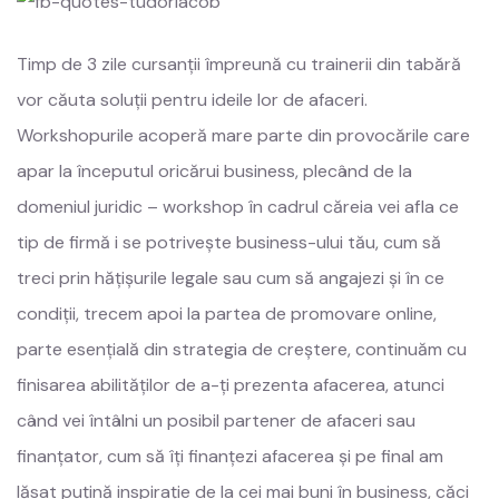
Timp de 3 zile cursanții împreună cu trainerii din tabără
vor căuta soluții pentru ideile lor de afaceri.
Workshopurile acoperă mare parte din provocările care
apar la începutul oricărui business, plecând de la
domeniul juridic – workshop în cadrul căreia vei afla ce
tip de firmă i se potrivește business-ului tău, cum să
treci prin hățișurile legale sau cum să angajezi și în ce
condiții, trecem apoi la partea de promovare online,
parte esențială din strategia de creștere, continuăm cu
finisarea abilităților de a-ți prezenta afacerea, atunci
când vei întâlni un posibil partener de afaceri sau
finanțator, cum să îți finanțezi afacerea și pe final am
lăsat puțină inspirație de la cei mai buni în business, căci