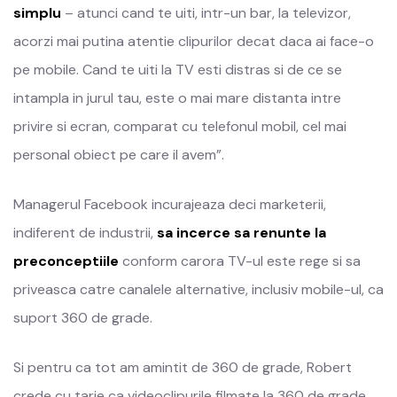
simplu
– atunci cand te uiti, intr-un bar, la televizor,
acorzi mai putina atentie clipurilor decat daca ai face-o
pe mobile. Cand te uiti la TV esti distras si de ce se
intampla in jurul tau, este o mai mare distanta intre
privire si ecran, comparat cu telefonul mobil, cel mai
personal obiect pe care il avem”.
Managerul Facebook incurajeaza deci marketerii,
indiferent de industrii,
sa incerce sa renunte la
preconceptiile
conform carora TV-ul este rege si sa
priveasca catre canalele alternative, inclusiv mobile-ul, ca
suport 360 de grade.
Si pentru ca tot am amintit de 360 de grade, Robert
crede cu tarie ca videoclipurile filmate la 360 de grade