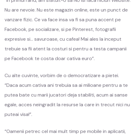
“In primul rand, am sfatuit-o sa NU isi faca niciun Website.
Nu are nevoie. Nu este magazin online, este un punct de
vanzare fizic. Ce va face insa va fi sa puna accent pe
Facebook, pe socializare, si pe Pinterest, fotografii
expresive si… savuroase, cu cafea! Mai ales la inceput
trebuie sa fii atent la costuri si pentru a testa campanii
pe Facebook te costa doar cativa euro”.
Cu alte cuvinte, vorbim de o democratizare a pietei.
“Daca acum cativa ani trebuia sa ai milioane pentru a te
putea bate cu marii jucatori deja stabiliti, acum ai sanse
egale, acces neingradit la resurse la care in trecut nici nu
puteai visa!”.
“Oamenii petrec cel mai mult timp pe mobile in aplicatii,