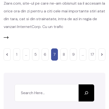
Ziare.com, site-ul pe care ne-am obisnuit sa il accesam la
orice ora din zi pentru a citi cele mai importante stiri atat
din tara, cat si din strainatate, intra de azi in regia de
vanzari InternetCorp. Cu un trafic
1
…
5
6
7
8
9
…
17